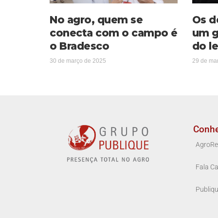
No agro, quem se
Os d
conecta com o campo é
um g
o Bradesco
do le
30 de março de 2025
29 de ma
Conh
AgroRe
Fala Ca
Publiq