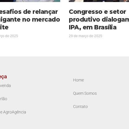
esafios de relançar
Congresso e setor
igante no mercado
produtivo dialoga
ite
IPA, em Brasília
rço de 2025
29 de março de 2025
eça
Home
venda
Quem Somos
rlão
Contato
ue AgroAgência