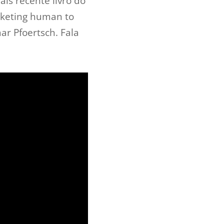
is recente livro do
rketing human to
r Pfoertsch. Fala