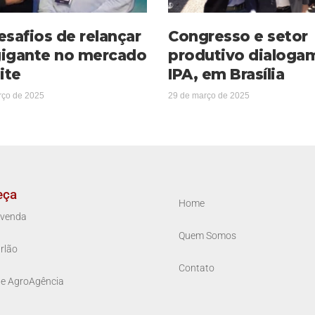
esafios de relançar
Congresso e setor
igante no mercado
produtivo dialoga
ite
IPA, em Brasília
rço de 2025
29 de março de 2025
eça
Home
venda
Quem Somos
rlão
Contato
ue AgroAgência