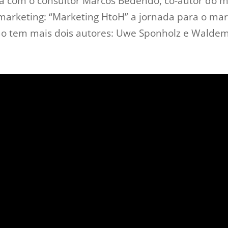
a com o consultor Marcos Bedendo, co-autor do ma
e marketing: “Marketing HtoH” a jornada para o ma
o tem mais dois autores: Uwe Sponholz e Waldema