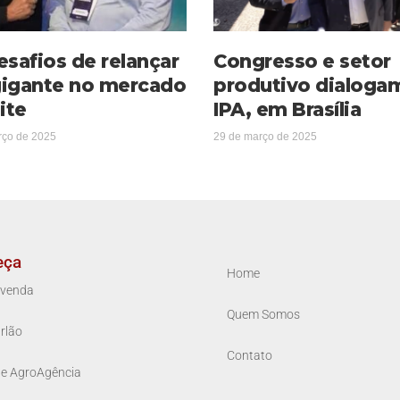
esafios de relançar
Congresso e setor
igante no mercado
produtivo dialoga
ite
IPA, em Brasília
rço de 2025
29 de março de 2025
eça
Home
venda
Quem Somos
rlão
Contato
ue AgroAgência