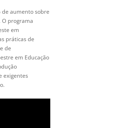
5% de aumento sobre
o. O programa
veste em
s práticas de
te de
 Mestre em Educação
rodução
 e exigentes
o.