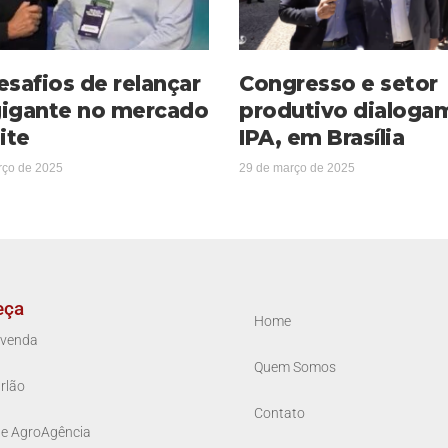
esafios de relançar
Congresso e setor
igante no mercado
produtivo dialoga
ite
IPA, em Brasília
rço de 2025
29 de março de 2025
eça
Home
venda
Quem Somos
rlão
Contato
ue AgroAgência