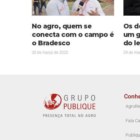
No agro, quem se
Os d
conecta com o campo é
um g
o Bradesco
do le
30 de março de 2025
29 de ma
Conh
AgroRe
Fala Ca
Publiq