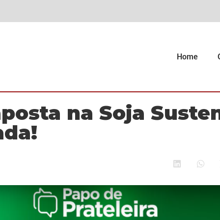
Home
aposta na Soja Suste
ada!