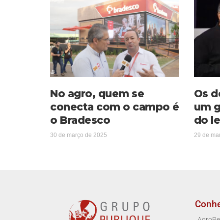
No agro, quem se
Os d
conecta com o campo é
um g
o Bradesco
do le
30 de março de 2025
29 de ma
Conh
AgroRe