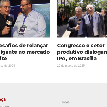
esafios de relançar
Congresso e setor
igante no mercado
produtivo dialoga
ite
IPA, em Brasília
rço de 2025
29 de março de 2025
eça
Home
venda