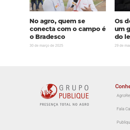
No agro, quem se
Os d
conecta com o campo é
um g
o Bradesco
do le
30 de março de 2025
29 de ma
Conh
AgroRe
Fala Ca
Publiq