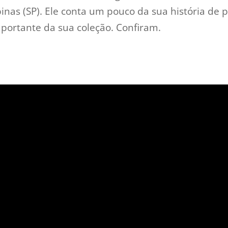
as (SP). Ele conta um pouco da sua história de p
mportante da sua coleção. Confiram.