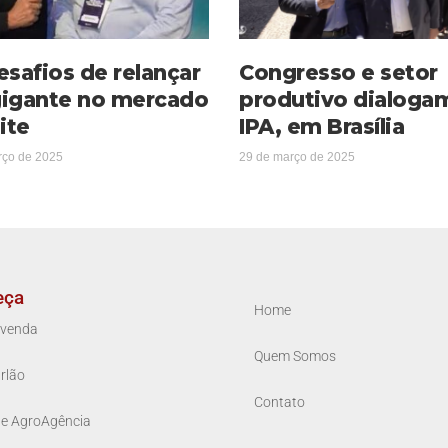
esafios de relançar
Congresso e setor
igante no mercado
produtivo dialoga
ite
IPA, em Brasília
rço de 2025
29 de março de 2025
eça
Home
venda
Quem Somos
rlão
Contato
ue AgroAgência