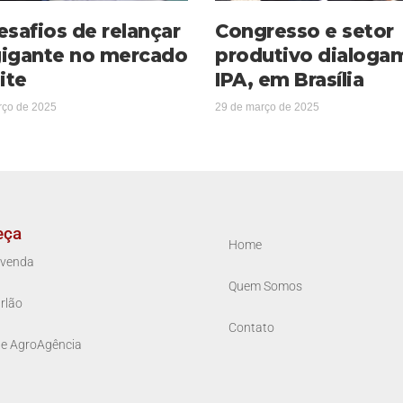
esafios de relançar
Congresso e setor
igante no mercado
produtivo dialoga
ite
IPA, em Brasília
rço de 2025
29 de março de 2025
eça
Home
venda
Quem Somos
rlão
Contato
ue AgroAgência