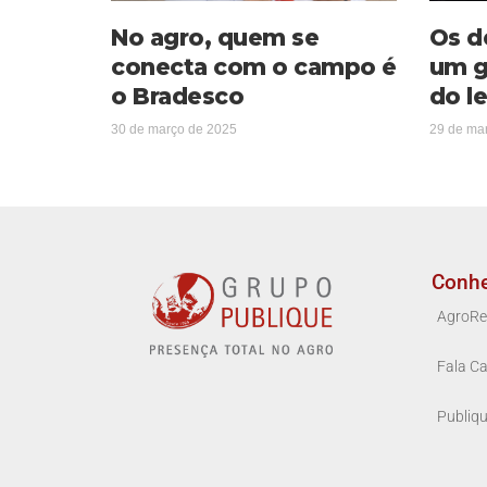
No agro, quem se
Os d
conecta com o campo é
um g
o Bradesco
do le
30 de março de 2025
29 de ma
Conh
AgroRe
Fala Ca
Publiq