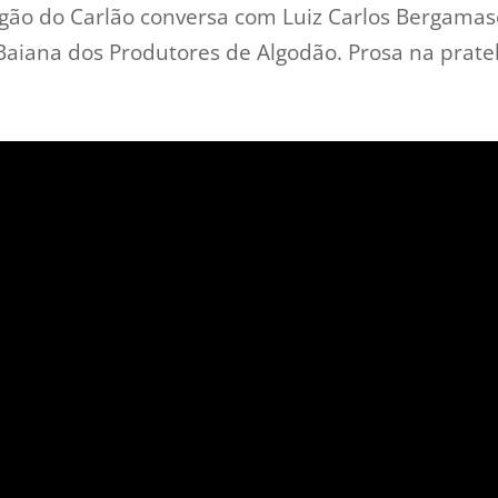
o do Carlão conversa com Luiz Carlos Bergamasc
aiana dos Produtores de Algodão. Prosa na pratel