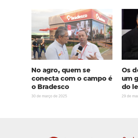
No agro, quem se
Os d
conecta com o campo é
um g
o Bradesco
do le
30 de março de 2025
29 de ma