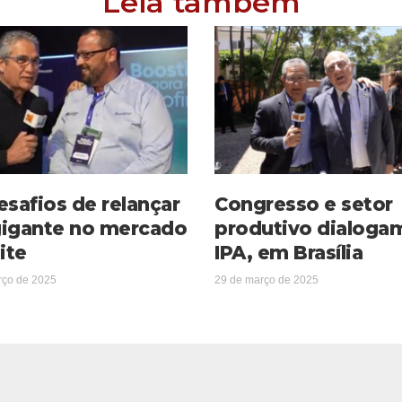
Leia também
esafios de relançar
Congresso e setor
igante no mercado
produtivo dialoga
ite
IPA, em Brasília
rço de 2025
29 de março de 2025