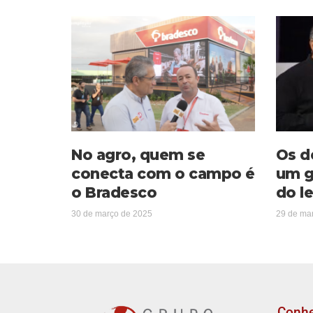
No agro, quem se
Os d
conecta com o campo é
um g
o Bradesco
do le
30 de março de 2025
29 de ma
Conh