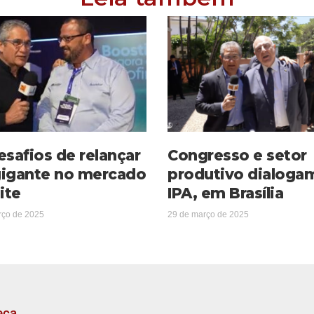
esafios de relançar
Congresso e setor
igante no mercado
produtivo dialoga
ite
IPA, em Brasília
rço de 2025
29 de março de 2025
eça