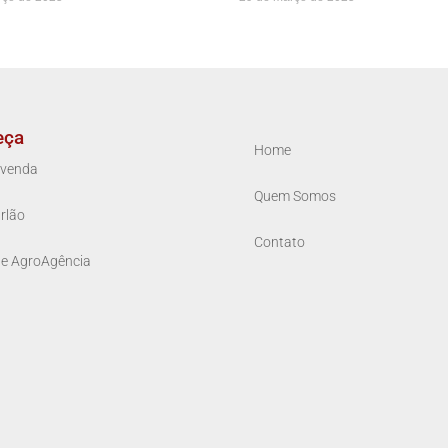
eça
Home
venda
Quem Somos
rlão
Contato
ue AgroAgência