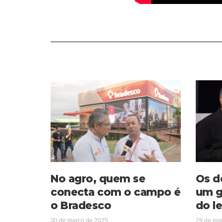
No agro, quem se
Os d
conecta com o campo é
um g
o Bradesco
do le
30 de março de 2025
29 de ma