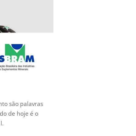
nto são palavras
do de hoje é o
l.