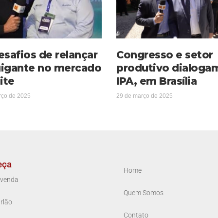
esafios de relançar
Congresso e setor
igante no mercado
produtivo dialoga
ite
IPA, em Brasília
rço de 2025
29 de março de 2025
eça
Home
venda
Quem Somos
rlão
Contato