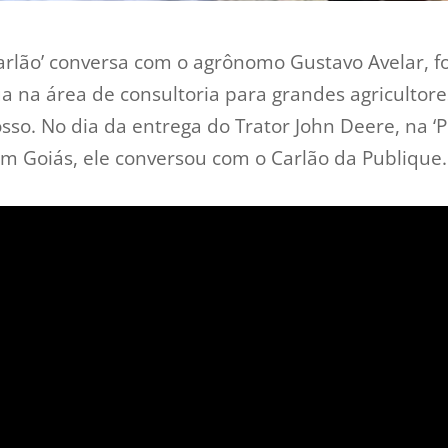
arlão’ conversa com o agrônomo Gustavo Avelar, 
a na área de consultoria para grandes agricultore
sso. No dia da entrega do Trator John Deere, na 
m Goiás, ele conversou com o Carlão da Publique. 