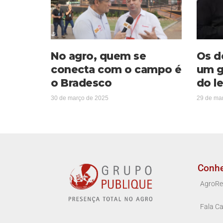
No agro, quem se
Os d
conecta com o campo é
um g
o Bradesco
do le
30 de março de 2025
29 de ma
Conh
AgroRe
Fala Ca