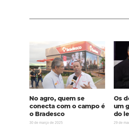
No agro, quem se
Os d
conecta com o campo é
um g
o Bradesco
do le
30 de março de 2025
29 de ma