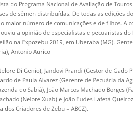
ista do Programa Nacional de Avaliação de Touros
ses de sêmen distribuídas. De todas as edições d
o maior número de comunicações e de filhos. A 
uviu a opinião de especialistas e pecuaristas do B
 leilão na Expozebu 2019, em Uberaba (MG). Gent
ia), Antonio Aurico
elore Di Genio), Jandovi Prandi (Gestor de Gado 
ardo de Paula Alvarez (Gerente de Pecuária da Ag
zenda do Sabiá), João Marcos Machado Borges (F
achado (Nelore Xuab) e João Eudes Lafetá Queiroz
ra dos Criadores de Zebu – ABCZ).