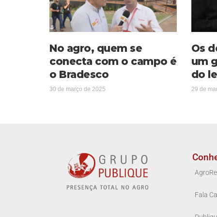
No agro, quem se
Os d
conecta com o campo é
um g
o Bradesco
do le
30 de março de 2025
29 de ma
Conh
AgroRe
Fala Ca