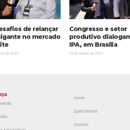
esafios de relançar
Congresso e setor
igante no mercado
produtivo dialoga
ite
IPA, em Brasília
rço de 2025
29 de março de 2025
eça
Home
venda
Quem Somos
rlão
Contato