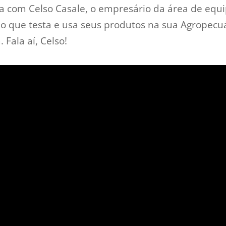
sa com Celso Casale, o empresário da área de eq
o que testa e usa seus produtos na sua Agropecuá
 Fala aí, Celso!