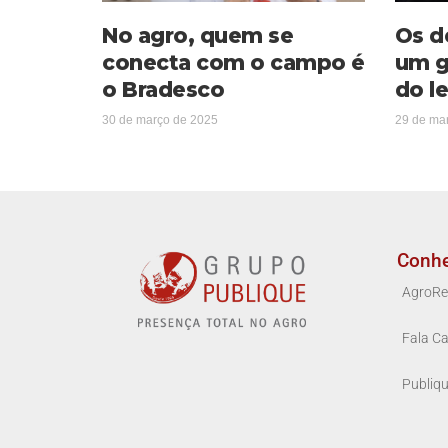
No agro, quem se
Os d
conecta com o campo é
um g
o Bradesco
do le
30 de março de 2025
29 de ma
Conh
AgroRe
Fala Ca
Publiq