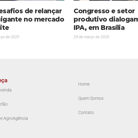
esafios de relançar
Congresso e setor
igante no mercado
produtivo dialoga
ite
IPA, em Brasília
rço de 2025
29 de março de 2025
eça
Home
venda
Quem Somos
rlão
Contato
ue AgroAgência