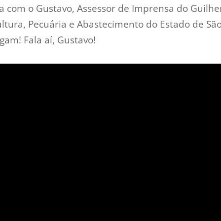
sa com o Gustavo, Assessor de Imprensa do Guilher
cultura, Pecuária e Abastecimento do Estado de Sã
egam! Fala aí, Gustavo!