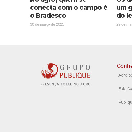
conecta com o campo é
um g
o Bradesco
do le
30 de março de 2025
29 de ma
Conh
AgroRe
Fala Ca
Publiq