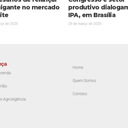
igante no mercado
produtivo dialoga
ite
IPA, em Brasília
rço de 2025
29 de março de 2025
eça
Home
venda
Quem Somos
rlão
Contato
ue AgroAgência