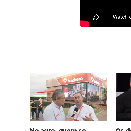
No agro, quem se
Os d