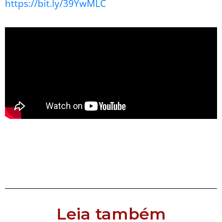
https://bit.ly/39YwMLC
Leia também