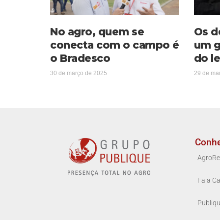
No agro, quem se
Os d
conecta com o campo é
um g
o Bradesco
do le
30 de março de 2025
29 de ma
Conh
AgroRe
Fala Ca
Publiq