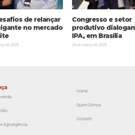
esafios de relançar
Congresso e setor
igante no mercado
produtivo dialoga
ite
IPA, em Brasília
rço de 2025
29 de março de 2025
eça
Home
venda
Quem Somos
rlão
Contato
ue AgroAgência