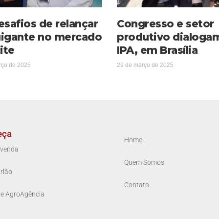
esafios de relançar
Congresso e setor
igante no mercado
produtivo dialoga
ite
IPA, em Brasília
rço de 2025
29 de março de 2025
eça
Home
venda
Quem Somos
rlão
Contato
ue AgroAgência