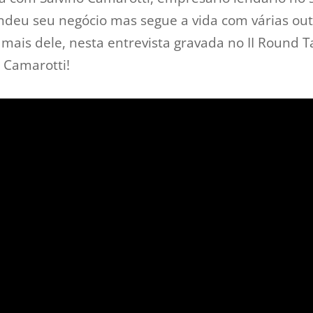
ndeu seu negócio mas segue a vida com várias outra
ais dele, nesta entrevista gravada no II Round T
, Camarotti!