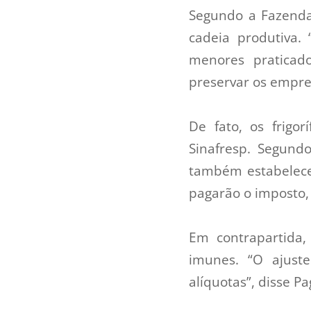
Segundo a Fazenda 
cadeia produtiva.
menores praticad
preservar os empreg
De fato, os frigo
Sinafresp. Segund
também estabelece
pagarão o imposto,
Em contrapartida,
imunes. “O ajust
alíquotas”, disse Pa