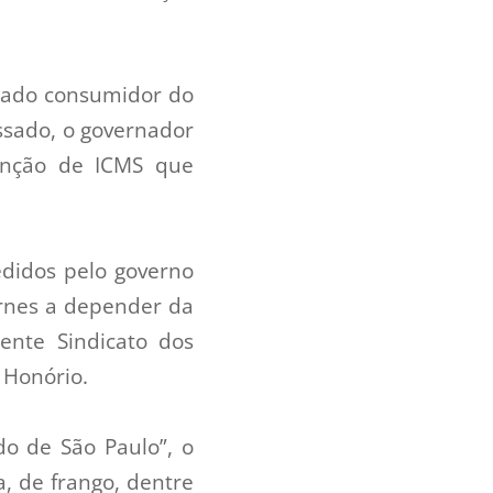
rcado consumidor do
assado, o governador
senção de ICMS que
edidos pelo governo
arnes a depender da
ente Sindicato dos
 Honório.
do de São Paulo”, o
, de frango, dentre