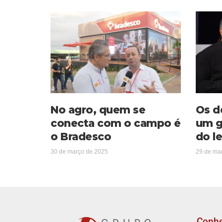
No agro, quem se
Os d
conecta com o campo é
um g
o Bradesco
do le
30 de março de 2025
29 de ma
Conh