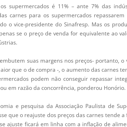
dos supermercados é 11% – ante 7% das indúst
as carnes para os supermercados repassarem 
do o vice-presidente do Sinafresp. Mas os produ
nas se o preço de venda for equivalente ao val
strias.
 embutem suas margens nos preços- portanto, o 
ior que o de compra -, o aumento das carnes ten
permercados podem não conseguir repassar integ
e ou em razão da concorrência, ponderou Honório.
omia e pesquisa da Associação Paulista de Sup
se que o reajuste dos preços das carnes tende a 
se ajuste ficará em linha com a inflação de alim