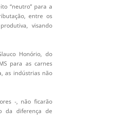
ito “neutro” para a
ibutação, entre os
rodutiva, visando
Glauco Honório, do
CMS para as carnes
 as indústrias não
res -, não ficarão
o da diferença de