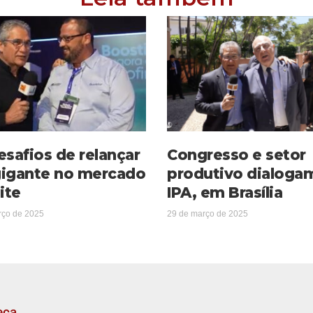
esafios de relançar
Congresso e setor
igante no mercado
produtivo dialoga
ite
IPA, em Brasília
rço de 2025
29 de março de 2025
eça