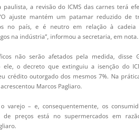
paulista, a revisão do ICMS das carnes terá efe
 “O ajuste mantém um patamar reduzido de tr
os no país, e é neutro em relação à cadeia p
os na indústria”, informou a secretaria, em nota.
ríficos não serão afetados pela medida, disse 
o ele, o decreto que extinguiu a isenção do I
u crédito outorgado dos mesmos 7%. Na prática,
 acrescentou Marcos Pagliaro.
 o varejo – e, consequentemente, os consumido
e de preços está no supermercados em razã
gliaro.