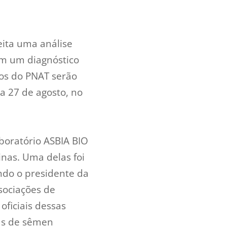
eita uma análise
m um diagnóstico
dos do PNAT serão
a 27 de agosto, no
boratório ASBIA BIO
inas. Uma delas foi
undo o presidente da
sociações de
ficiais dessas
ras de sêmen