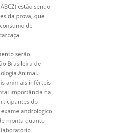
 (ABCZ) estão sendo
tes da prova, que
o consumo de
carcaça.
mento serão
ão Brasileira de
nologia Animal.
s animais inférteis
ntal importância na
rticipantes do
O exame andrológico
 de monta quanto
 laboratório