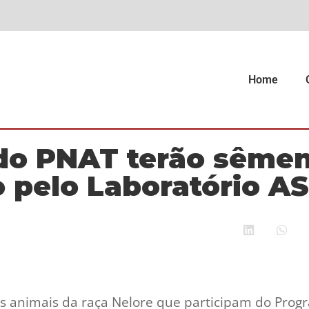
Home
do PNAT terão sême
o pelo Laboratório A
 os animais da raça Nelore que participam do Prog