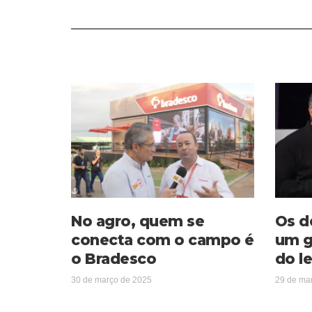
No agro, quem se
Os d
conecta com o campo é
um g
o Bradesco
do le
30 de março de 2025
29 de ma