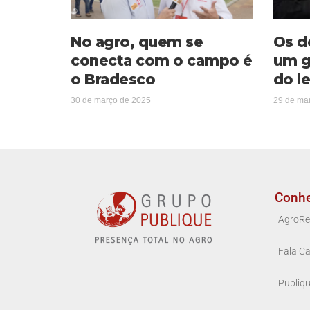
No agro, quem se
Os d
conecta com o campo é
um g
o Bradesco
do le
30 de março de 2025
29 de ma
Conh
AgroRe
Fala Ca
Publiq