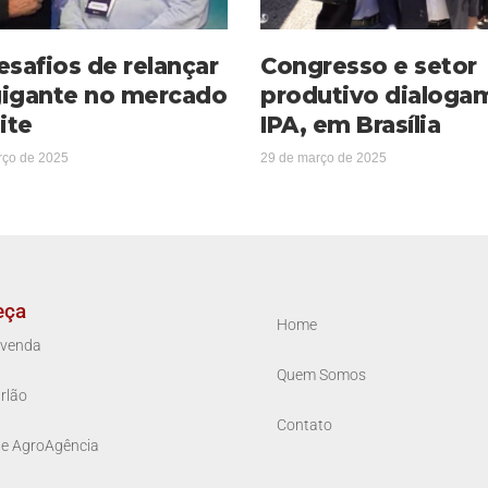
esafios de relançar
Congresso e setor
igante no mercado
produtivo dialoga
ite
IPA, em Brasília
rço de 2025
29 de março de 2025
eça
Home
venda
Quem Somos
rlão
Contato
ue AgroAgência