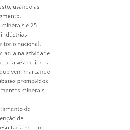
asto, usando as
egmento.
 minerais e 25
indústrias
itório nacional.
 atua na atividade
ço cada vez maior na
, que vem marcando
debates promovidos
lementos minerais.
rtamento de
senção de
resultaria em um