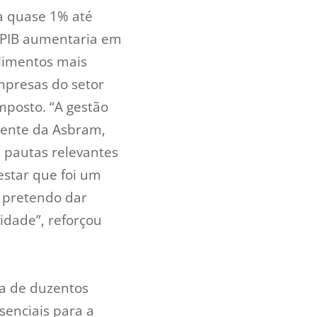
 a quase 1% até
o PIB aumentaria em
limentos mais
mpresas do setor
posto. “A gestão
frente da Asbram,
e pautas relevantes
estar que foi um
s pretendo dar
idade”, reforçou
ta de duzentos
senciais para a