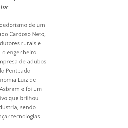
etor
endedorismo de um
ado Cardoso Neto,
dutores rurais e
, o engenheiro
empresa de adubos
do Penteado
nomia Luiz de
 Asbram e foi um
ivo que brilhou
dústria, sendo
nçar tecnologias