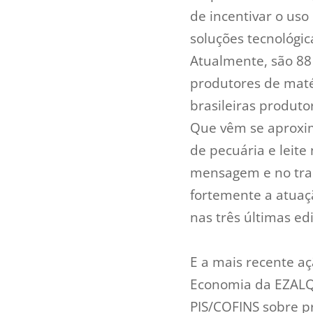
de incentivar o us
soluções tecnológi
Atualmente, são 88
produtores de maté
brasileiras produto
Que vêm se aproxim
de pecuária e leite
mensagem e no tra
fortemente a atuaç
nas três últimas ed
E a mais recente a
Economia da EZALQ 
PIS/COFINS sobre p