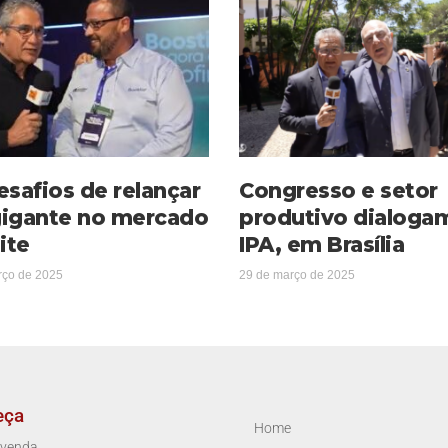
esafios de relançar
Congresso e setor
igante no mercado
produtivo dialoga
ite
IPA, em Brasília
rço de 2025
29 de março de 2025
eça
Home
venda