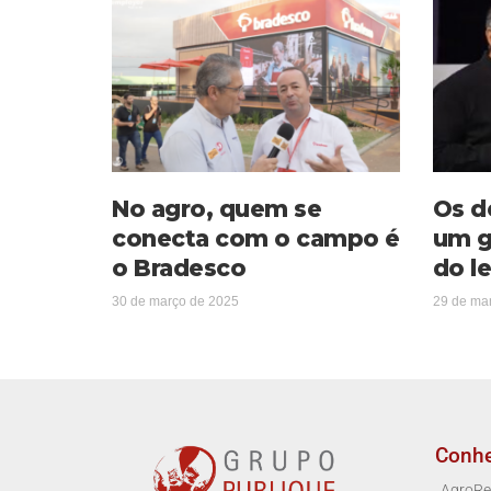
No agro, quem se
Os d
conecta com o campo é
um g
o Bradesco
do le
30 de março de 2025
29 de ma
Conh
AgroRe