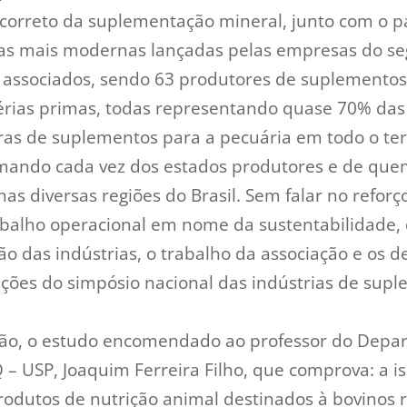
o correto da suplementação mineral, junto com o p
cas mais modernas lançadas pelas empresas do s
 associados, sendo 63 produtores de suplementos
rias primas, todas representando quase 70% das 
ras de suplementos para a pecuária em todo o terr
ando cada vez dos estados produtores e de quem
 nas diversas regiões do Brasil. Sem falar no refor
balho operacional em nome da sustentabilidade
ão das indústrias, o trabalho da associação e os 
ições do simpósio nacional das indústrias de sup
ção, o estudo encomendado ao professor do Depa
– USP, Joaquim Ferreira Filho, que comprova: a i
rodutos de nutrição animal destinados à bovinos 